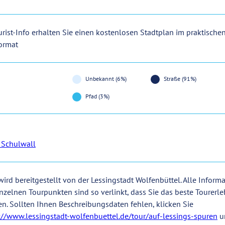
urist-Info erhalten Sie einen kostenlosen Stadtplan im praktische
ormat
Unbekannt (6%)
Straße (91%)
Pfad (3%)
 Schulwall
wird bereitgestellt von der Lessingstadt Wolfenbüttel. Alle Inform
nzelnen Tourpunkten sind so verlinkt, dass Sie das beste Tourerle
. Sollten Ihnen Beschreibungsdaten fehlen, klicken Sie
://www.lessingstadt-wolfenbuettel.de/tour/auf-lessings-spuren
u