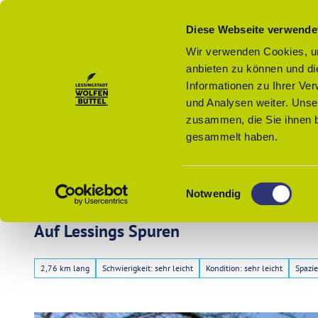
Z
u
Menü
Diese Webseite verwende
Zur
Merkzettel
Suche
m
Karte
Wir verwenden Cookies, um
I
anbieten zu können und di
n
Informationen zu Ihrer Ve
h
und Analysen weiter. Unse
a
zusammen, die Sie ihnen b
l
gesammelt haben.
t
Wolfenbüttel - Startseite
E
Veranst
Notwendig
i
n
Auf Lessings Spuren
Buchen
w
i
2,76 km lang
Schwierigkeit: sehr leicht
Kondition: sehr leicht
Spazi
l
Kultur
l
und
i
Freizeit