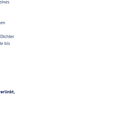
eines
nen
Dichter
e bis
erlinkt,