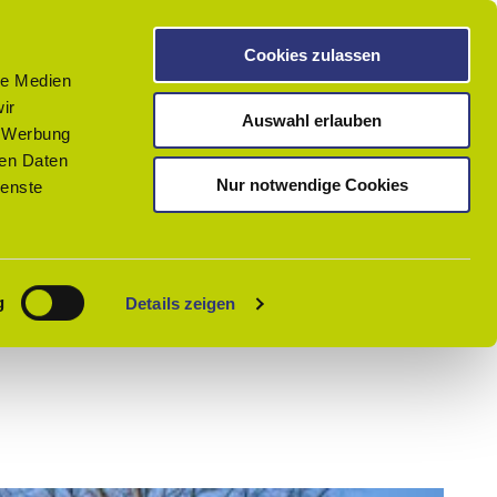
Cookies zulassen
le Medien
ir
Auswahl erlauben
, Werbung
ren Daten
Nur notwendige Cookies
ienste
Teilen
GPX
PDF
Merken
g
Details zeigen