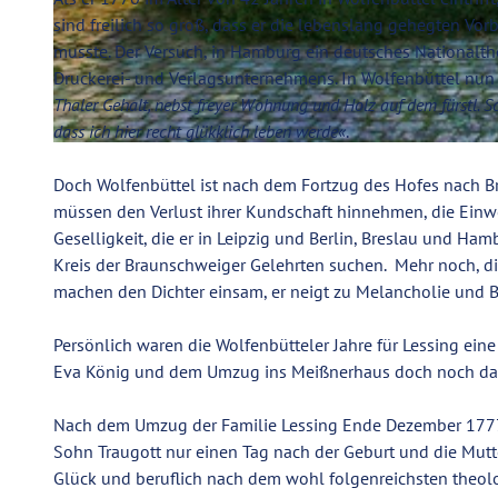
sind freilich so groß, dass er die lebenslang gehegten V
musste. Der Versuch, in Hamburg ein deutsches Nationalth
© Christian Bierwagen |
CC-BY-SA
Druckerei- und Verlagsunternehmens. In Wolfenbüttel nun e
Thaler Gehalt, nebst freyer Wohnung und Holz auf dem fürstl. Sc
dass ich hier recht glükklich leben werde«
.
© Christian Bierwagen |
CC-BY-SA
Doch Wolfenbüttel ist nach dem Fortzug des Hofes nach 
müssen den Verlust ihrer Kundschaft hinnehmen, die Einwo
Geselligkeit, die er in Leipzig und Berlin, Breslau und H
Kreis der Braunschweiger Gelehrten suchen. Mehr noch, d
machen den Dichter einsam, er neigt zu Melancholie und Bi
Persönlich waren die Wolfenbütteler Jahre für Lessing eine 
Eva König und dem Umzug ins Meißnerhaus doch noch das 
Nach dem Umzug der Familie Lessing Ende Dezember 1777 i
Sohn Traugott nur einen Tag nach der Geburt und die Mutt
Glück und beruflich nach dem wohl folgenreichsten theol