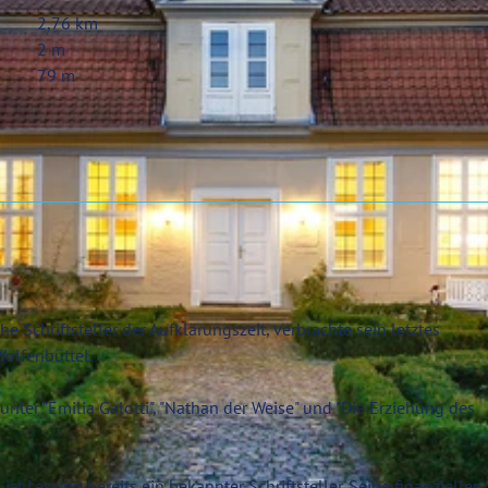
2,76 km
2 m
79 m
 Schriftsteller der Aufklärungszeit, verbrachte sein letztes
Wolfenbüttel.
unter "Emilia Galotti", "Nathan der Weise" und "Die Erziehung des
 ist Lessing bereits ein bekannter Schriftsteller. Seine finanzielle