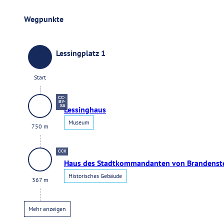
Wegpunkte
Lessingplatz 1
Start
Start
CC-
BY-
SA
Lessinghaus
750
m
Museum
750 m
CC0
Haus des Stadtkommandanten von Brandenst
367
m
Historisches Gebäude
367 m
Mehr anzeigen