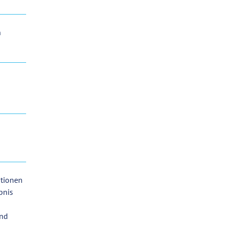
n
ationen
bnis
nd