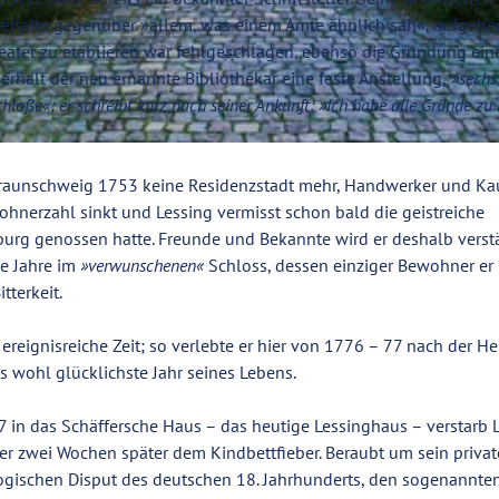
orbehalte gegenüber »allem, was einem Amte ähnlich sah«, aufgebe
eater zu etablieren war fehlgeschlagen, ebenso die Gründung ein
rhält der neu ernannte Bibliothekar eine feste Anstellung,
»sechs
hloße«; er schreibt kurz nach seiner Ankunft: »Ich habe alle Gründe zu 
Braunschweig 1753 keine Residenzstadt mehr, Handwerker und Ka
hnerzahl sinkt und Lessing vermisst schon bald die geistreiche
amburg genossen hatte. Freunde und Bekannte wird er deshalb verst
ie Jahre im
»verwunschenen«
Schloss, dessen einziger Bewohner er i
tterkeit.
ereignisreiche Zeit; so verlebte er hier von 1776 – 77 nach der Hei
wohl glücklichste Jahr seines Lebens.
n das Schäffersche Haus – das heutige Lessinghaus – verstarb 
er zwei Wochen später dem Kindbettfieber. Beraubt um sein privat
ogischen Disput des deutschen 18. Jahrhunderts, den sogenannte