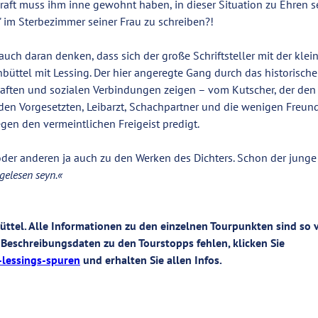
Kraft muss ihm inne gewohnt haben, in dieser Situation zu Ehren s
im Sterbezimmer seiner Frau zu schreiben?!
uch daran denken, dass sich der große Schriftsteller mit der klei
üttel mit Lessing. Der hier angeregte Gang durch das historische
haften und sozialen Verbindungen zeigen – vom Kutscher, der den 
den Vorgesetzten, Leibarzt, Schachpartner und die wenigen Freund
gen den vermeintlichen Freigeist predigt.
 oder anderen ja auch zu den Werken des Dichters. Schon der junge
 gelesen seyn.«
üttel. Alle Informationen zu den einzelnen Tourpunkten sind so v
 Beschreibungsdaten zu den Tourstopps fehlen, klicken Sie
-lessings-spuren
und erhalten Sie allen Infos.