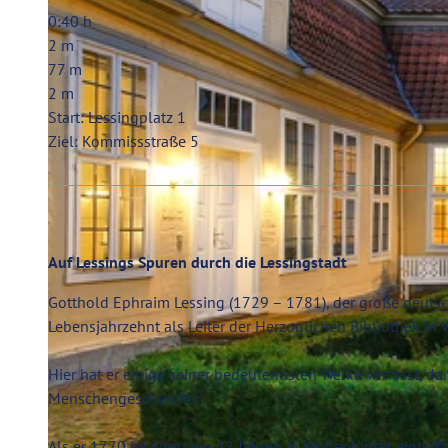
0:40 h
2 m
77 m
2 m
Start: Lessingplatz 1
Ziel: Kommissstraße 5
Auf Lessings Spuren durch die Lessingstadt
Gotthold Ephraim Lessing (1729 – 1781), der große deutsche
Lebensjahrzehnt als Leiter der Herzoglichen Bibliothek in 
Hier hat er einige seiner bedeutendsten Werke verfasst, dar
Menschengeschlechts".
Als er 1770 im Alter von 42 Jahren in Wolfenbüttel eintrifft,