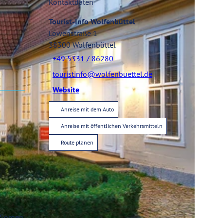
Kontaktdaten
Tourist-Info Wolfenbüttel
Löwenstraße 1
38300
Wolfenbüttel
+49 5331 / 86280
touristinfo@wolfenbuettel.de
Website
Anreise mit dem Auto
Anreise mit öffentlichen Verkehrsmitteln
Route planen
n Sorgen