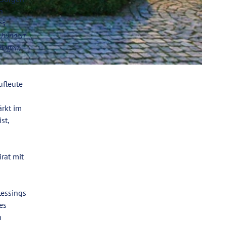
n
es
 hundert
hoffen,
ufleute
ärkt im
st,
rat mit
Lessings
es
n