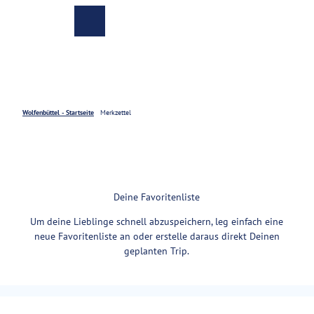
Z
u
Zur
Merkzettel
Suche
m
Karte
I
n
h
a
Veranstaltungen
l
Wolfenbüttel - Startseite
Merkzettel
t
Buchen
Kultur
und
Deine Favoritenliste
Freizeit
Um deine Lieblinge schnell abzuspeichern, leg einfach eine
neue Favoritenliste an oder erstelle daraus direkt Deinen
Genuss
geplanten Trip.
und
Kulinarik
Einkaufsbummel