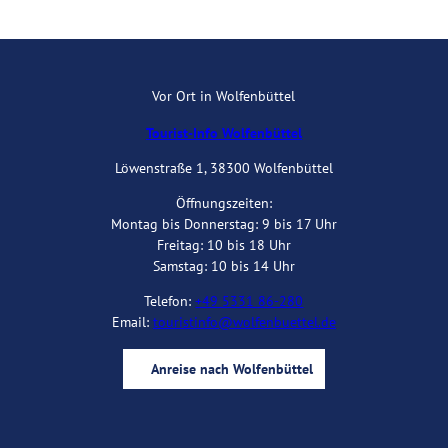
Service
Vor Ort in Wolfenbüttel
Tourist-Info Wolfenbüttel
Löwenstraße 1, 38300 Wolfenbüttel
Öffnungszeiten:
Montag bis Donnerstag: 9 bis 17 Uhr
Freitag: 10 bis 18 Uhr
Samstag: 10 bis 14 Uhr
Telefon:
+49 5331 86-280
Email:
touristinfo@wolfenbuettel.de
Anreise nach Wolfenbüttel
I
Y
F
B
n
o
a
l