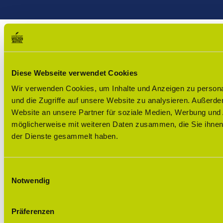
s
u
c
o
t
t
e
g
a
u
b
Leichte Sprache
Newsletter
Kontakt
Impressum
g
b
o
Datenschutz
Barrierefreiheit
r
e
o
a
k
m
Diese Webseite verwendet Cookies
Wir verwenden Cookies, um Inhalte und Anzeigen zu personal
und die Zugriffe auf unsere Website zu analysieren. Außerd
Website an unsere Partner für soziale Medien, Werbung und 
möglicherweise mit weiteren Daten zusammen, die Sie ihnen 
der Dienste gesammelt haben.
E
Notwendig
i
n
w
Präferenzen
i