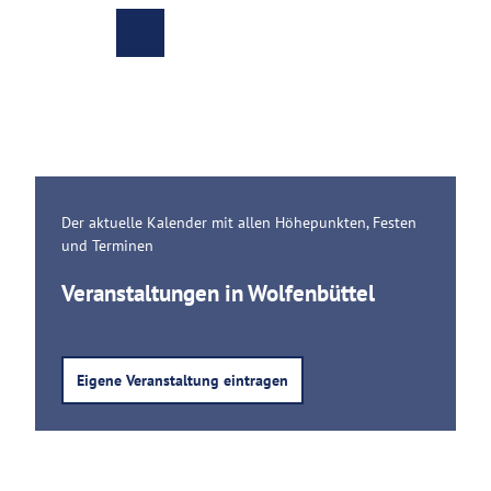
Z
Christian Bierwagen |
CC-BY-SA
u
Zur
Merkzettel
Suche
m
Karte
I
n
h
a
Veranstaltungen
l
t
Der aktuelle Kalender mit allen Höhepunkten, Festen
Buchen
und Terminen
Kultur
Veranstaltungen in Wolfenbüttel
und
Freizeit
Genuss
Eigene Veranstaltung eintragen
und
Kulinarik
Einkaufsbummel