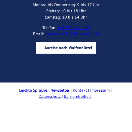
Montag bis Donnerstag: 9 bis 17 Uhr
Freitag: 10 bis 18 Uhr
Samstag: 10 bis 14 Uhr
Telefon:
+49 5331 86-280
Email:
touristinfo@wolfenbuettel.de
Anreise nach Wolfenbüttel
I
Y
F
B
n
o
a
l
s
u
c
o
t
t
e
g
a
u
b
Leichte Sprache
Newsletter
Kontakt
Impressum
g
b
o
Datenschutz
Barrierefreiheit
r
e
o
a
k
m