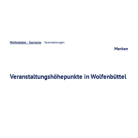
Service
Wolfenbüttel - Startseite
Veranstaltungen
Merken
Veranstaltungshöhepunkte in Wolfenbüttel
J
a
z
7