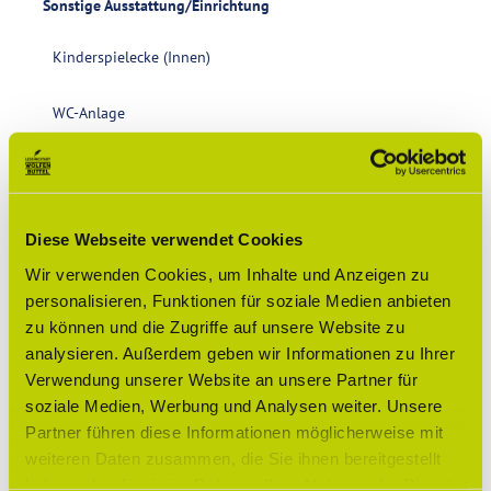
Sonstige Ausstattung/Einrichtung
Kinderspielecke (Innen)
WC-Anlage
Wickelraum
Barrierefreies WC
Diese Webseite verwendet Cookies
Wir verwenden Cookies, um Inhalte und Anzeigen zu
Barrierefreier Zugang
personalisieren, Funktionen für soziale Medien anbieten
zu können und die Zugriffe auf unsere Website zu
Zahlungsmöglichkeiten
analysieren. Außerdem geben wir Informationen zu Ihrer
kostenfrei, American Express, Apple Pay, Barzahlung vor Ort,
Verwendung unserer Website an unsere Partner für
Diners Club, Giropay, Google Pay, Gutschein, Mastercard,
soziale Medien, Werbung und Analysen weiter. Unsere
Überweisung, Visa, Girocard/EC-Karte
Partner führen diese Informationen möglicherweise mit
weiteren Daten zusammen, die Sie ihnen bereitgestellt
Barrierefreiheit
haben oder die sie im Rahmen Ihrer Nutzung der Dienste