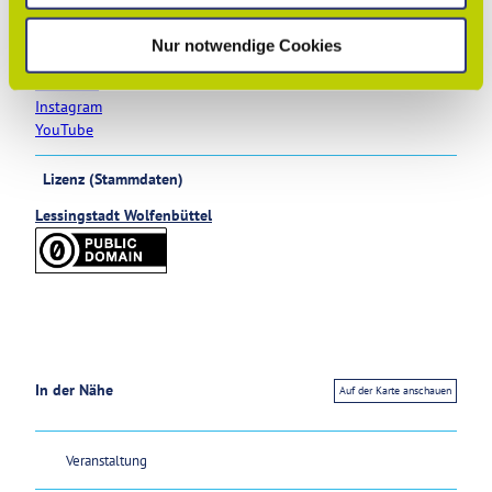
h
Social Media
l
Nur notwendige Cookies
Blog
Facebook
Instagram
YouTube
Lizenz (Stammdaten)
Lessingstadt Wolfenbüttel
In der Nähe
Auf der Karte anschauen
Veranstaltung