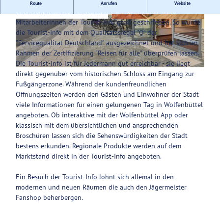
Rundum Informationen über die Lessingstadt Wolfenbüttel.
Route
Anrufen
Website
SERVICE wird von den freundlichen und kompetenten
Service
Mitarbeiterinnen der Tourist-Info groß geschrieben. So wurde
© TMN |
CC-BY-SA
© Anna Meurer |
CC-BY-SA
die Tourist-Info mit dem Qualitätssiegel "Q" der
"Servicequalität Deutschland" ausgezeichnet und hat sich im
Rahmen der Zertifizierung "Reisen für alle" überprüfen lassen.
Die Tourist-Info ist für Jedermann gut erreichbar - sie liegt
© Anna Meurer |
CC-BY-SA
direkt gegenüber vom historischen Schloss am Eingang zur
Fußgängerzone. Während der kundenfreundlichen
Öffnungszeiten werden den Gästen und Einwohner der Stadt
viele Informationen für einen gelungenen Tag in Wolfenbüttel
angeboten. Ob interaktive mit der Wolfenbüttel App oder
klassisch mit dem übersichtlichen und ansprechenden
Broschüren lassen sich die Sehenswürdigkeiten der Stadt
bestens erkunden. Regionale Produkte werden auf dem
Marktstand direkt in der Tourist-Info angeboten.
Ein Besuch der Tourist-Info lohnt sich allemal in den
modernen und neuen Räumen die auch den Jägermeister
Fanshop beherbergen.