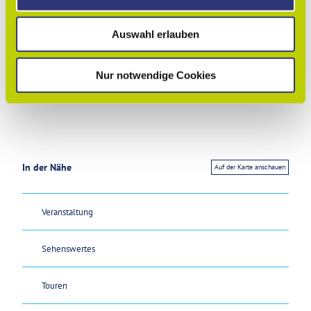
s
kostenfrei
w
Lizenz (Stammdaten)
Auswahl erlauben
a
h
Lessingstadt Wolfenbüttel
l
Nur notwendige Cookies
In der Nähe
Auf der Karte anschauen
Veranstaltung
Sehenswertes
Touren