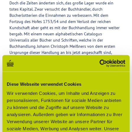
Doch die Zeiten änderten sich, das große Lager wurde ein
totes Kapital. Zwar versucht der Buchhändler, durch
Bücherlotterien die Einnahmen zu verbessern. Mit dem
Fortzug des Hofes 1753/54 und dem Verlust der reichen
Kundschaft aber geht es mit der Buchhandlung immer weiter
bergab. Mit einem neuen alphabetischen Catalogus
Universalis aller Bücher und Schriften, welche in der
Buchhandlung Johann Christoph Meißners von dem ersten
Ursprunge dieser Handlung an bis jetzt angeschafft sind,
veranstaltet Meißner 1768 eine Auktion, die aber nicht den
gewünschten Erfolg hat.
Der Buchhändler stirbt 1771, in dem Jahr, in dem der zweite
und letzte Band (Buchstaben H-Ma) des Katalogs erscheint.
Diese Webseite verwendet Cookies
Vermutlich hat sich Meißner noch bei Lessing vorgestellt, denn
Wir verwenden Cookies, um Inhalte und Anzeigen zu
für das Privileg des Hofbuchhändlers hatte er jährlich Bücher
personalisieren, Funktionen für soziale Medien anbieten
für 20 Reichstaler zu liefern. Drei der Söhne setzten den
zu können und die Zugriffe auf unsere Website zu
Handel ohne Erfolg fort. Später wurde die Buchhandlung von
Heinrich Georg Albrecht übernommen.
analysieren. Außerdem geben wir Informationen zu Ihrer
Verwendung unserer Website an unsere Partner für
Das stattliche Haus am Schlossplatz 2 ist heute nach dem
soziale Medien, Werbung und Analysen weiter. Unsere