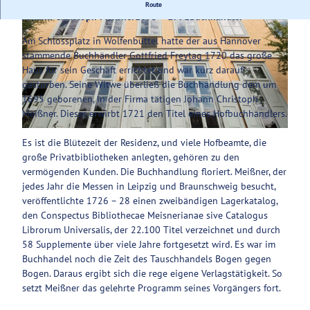
Station des
Rundgangs "Auf Lessings Spuren"
Route
Johann Christoph Meißner
1695 – 1771
Buchhändler
Service
Am Schlossplatz in Wolfenbüttel hatte der aus Hannover
stammende Buchhändler Gottfried Freytag 1720 das große
Haus für sein Geschäft errichtet und war kurz darauf
gestorben. Seine Witwe überließ die Buchhandlung dem um
1695 geborenen, in der Firma tätigen Johann Christoph
© www.fotodesign-bierwagen.de, christian bierwagen |
CC-BY-SA
Meißner. Dieser erwirbt 1721 den Titel eines Hofbuchhändlers.
© www.fotodesign-bierwagen.de, christian bierwagen |
CC-BY-SA
Es ist die Blütezeit der Residenz, und viele Hofbeamte, die
große Privatbibliotheken anlegten, gehören zu den
vermögenden Kunden. Die Buchhandlung floriert. Meißner, der
jedes Jahr die Messen in Leipzig und Braunschweig besucht,
veröffentlichte 1726 – 28 einen zweibändigen Lagerkatalog,
den Conspectus Bibliothecae Meisnerianae sive Catalogus
Librorum Universalis, der 22.100 Titel verzeichnet und durch
58 Supplemente über viele Jahre fortgesetzt wird. Es war im
Buchhandel noch die Zeit des Tauschhandels Bogen gegen
Bogen. Daraus ergibt sich die rege eigene Verlagstätigkeit. So
setzt Meißner das gelehrte Programm seines Vorgängers fort.