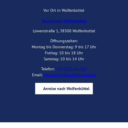
Vor Ort in Wolfenbüttel
Tourist-Info Wolfenbüttel
Löwenstraße 1, 38300 Wolfenbüttel
Öffnungszeiten:
Montag bis Donnerstag: 9 bis 17 Uhr
Freitag: 10 bis 18 Uhr
Samstag: 10 bis 14 Uhr
Telefon:
+49 5331 86-280
Email:
touristinfo@wolfenbuettel.de
Anreise nach Wolfenbüttel
I
Y
F
B
n
o
a
l
s
u
c
o
t
t
e
g
a
u
b