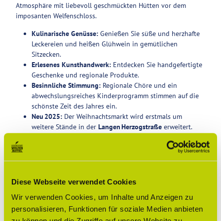
Atmosphäre mit liebevoll geschmückten Hütten vor dem
imposanten Welfenschloss.
Kulinarische Genüsse:
Genießen Sie süße und herzhafte
Leckereien und heißen Glühwein in gemütlichen
Sitzecken.
Erlesenes Kunsthandwerk:
Entdecken Sie handgefertigte
Geschenke und regionale Produkte.
Besinnliche Stimmung:
Regionale Chöre und ein
abwechslungsreiches Kinderprogramm stimmen auf die
schönste Zeit des Jahres ein.
Neu 2025:
Der Weihnachtsmarkt wird erstmals um
weitere Stände in der
Langen Herzogstraße
erweitert.
Noch mehr Adventszauber: Kunsthandwerkermarkt in der
Kommisse
Nur wenige Schritte vom Schlossplatz entfernt lohnt sich ein
Besuch der
Kommisse
. Dort lädt der
Adventsmarkt
mit
Diese Webseite verwendet Cookies
Kunsthandwerk und individuellen Geschenkideen zum
Stöbern ein. Auch der
Adventshof
im Innenhof öffnet seine
Wir verwenden Cookies, um Inhalte und Anzeigen zu
Pforten und bietet ein stimmungsvolles Erlebnis mitten in der
personalisieren, Funktionen für soziale Medien anbieten
Altstadt.
zu können und die Zugriffe auf unsere Website zu