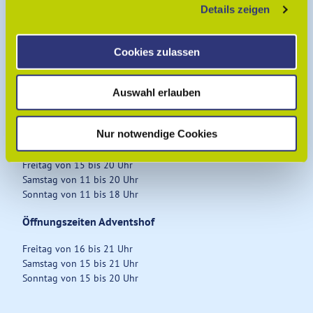
Musikalische Untermalung von Blasorchestern, Big
Details zeigen
s
Bands, professionellen Bands und Musikern
a
u
Cookies zulassen
s
Öffnungszeiten Weihnachtsmarkt Wolfenbüttel
w
Auswahl erlauben
Montag bis Sonntag von 11 bis 21 Uhr
a
h
Öffnungszeiten Kunsthandwerkermarkt in der
l
Nur notwendige Cookies
Kommisse
Freitag von 15 bis 20 Uhr
Samstag von 11 bis 20 Uhr
Sonntag von 11 bis 18 Uhr
Öffnungszeiten Adventshof
Freitag von 16 bis 21 Uhr
Samstag von 15 bis 21 Uhr
Sonntag von 15 bis 20 Uhr