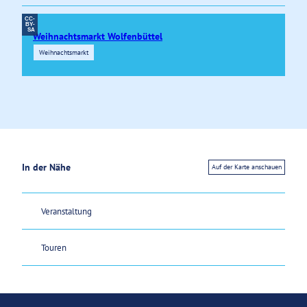
CC-
BY-
SA
Weihnachtsmarkt Wolfenbüttel
Weihnachtsmarkt
© Christian Bierwagen |
CC-BY-SA
© Ch
In der Nähe
Auf der Karte anschauen
Veranstaltung
Touren