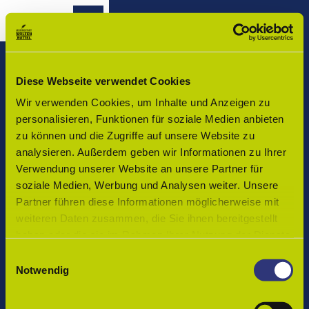
Z
u
Wolfenbüttel - Startseite
Routenplaner
Zur
Merkzettel
Suche
m
Merken
Karte
I
n
h
Diese Webseite verwendet Cookies
Vor Ort in Wolfenbüttel
a
Wir verwenden Cookies, um Inhalte und Anzeigen zu
Veranstaltungen
l
Tourist-Info Wolfenbüttel
personalisieren, Funktionen für soziale Medien anbieten
t
zu können und die Zugriffe auf unsere Website zu
Buchen
Löwenstraße 1, 38300 Wolfenbüttel
analysieren. Außerdem geben wir Informationen zu Ihrer
Öffnungszeiten:
Verwendung unserer Website an unsere Partner für
Kultur
Montag bis Donnerstag: 9 bis 17 Uhr
soziale Medien, Werbung und Analysen weiter. Unsere
und
Freitag: 10 bis 18 Uhr
Partner führen diese Informationen möglicherweise mit
Freizeit
Samstag: 10 bis 14 Uhr
weiteren Daten zusammen, die Sie ihnen bereitgestellt
Telefon:
+49 5331 86-280
haben oder die sie im Rahmen Ihrer Nutzung der Dienste
Genuss
Email:
touristinfo@wolfenbuettel.de
und
gesammelt haben.
E
Kulinarik
Notwendig
i
Anreise nach Wolfenbüttel
n
Einkaufsbummel
w