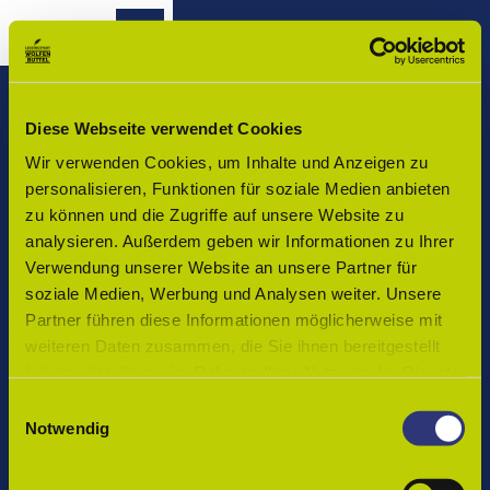
Z
u
Wolfenbüttel - Startseite
Routenplaner
Zur
Merkzettel
Suche
m
Merken
Karte
I
n
h
Diese Webseite verwendet Cookies
Vor Ort in Wolfenbüttel
a
Wir verwenden Cookies, um Inhalte und Anzeigen zu
Veranstaltungen
l
Tourist-Info Wolfenbüttel
personalisieren, Funktionen für soziale Medien anbieten
t
zu können und die Zugriffe auf unsere Website zu
Buchen
Löwenstraße 1, 38300 Wolfenbüttel
analysieren. Außerdem geben wir Informationen zu Ihrer
Öffnungszeiten:
Verwendung unserer Website an unsere Partner für
Kultur
Montag bis Donnerstag: 9 bis 17 Uhr
soziale Medien, Werbung und Analysen weiter. Unsere
und
Freitag: 10 bis 18 Uhr
Partner führen diese Informationen möglicherweise mit
Freizeit
Samstag: 10 bis 14 Uhr
weiteren Daten zusammen, die Sie ihnen bereitgestellt
Telefon:
+49 5331 86-280
haben oder die sie im Rahmen Ihrer Nutzung der Dienste
Genuss
Email:
touristinfo@wolfenbuettel.de
und
gesammelt haben.
E
Kulinarik
Notwendig
i
Anreise nach Wolfenbüttel
n
Einkaufsbummel
w