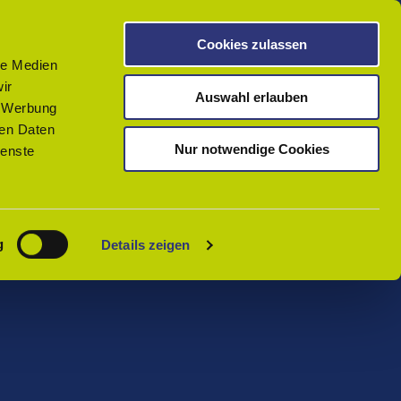
Cookies zulassen
Merken
le Medien
ir
Auswahl erlauben
, Werbung
ren Daten
Nur notwendige Cookies
ienste
g
Details zeigen