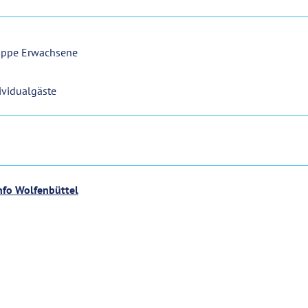
uppe Erwachsene
ividualgäste
Info Wolfenbüttel