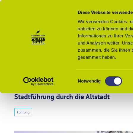
Z
u
Menü
Diese Webseite verwende
Zur
Merkzettel
Suche
m
Karte
Wir verwenden Cookies, um
I
anbieten zu können und di
n
Informationen zu Ihrer Ve
h
und Analysen weiter. Unse
a
zusammen, die Sie ihnen b
l
gesammelt haben.
t
Wolfenbüttel - Startseite
E
Veranst
Notwendig
i
n
Stadtführung durch die Altstadt
Buchen
w
i
Führung
l
Kultur
l
und
i
Freizeit