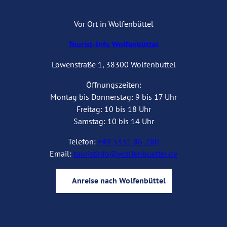
Vor Ort in Wolfenbüttel
Tourist-Info Wolfenbüttel
Löwenstraße 1, 38300 Wolfenbüttel
Öffnungszeiten:
Montag bis Donnerstag: 9 bis 17 Uhr
Freitag: 10 bis 18 Uhr
Samstag: 10 bis 14 Uhr
Telefon:
+49 5331 86-280
Email:
touristinfo@wolfenbuettel.de
Anreise nach Wolfenbüttel
I
Y
F
B
n
o
a
l