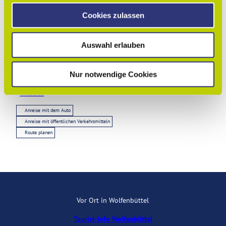
u
Cookies zulassen
s
w
Kontaktdaten
Auswahl erlauben
a
h
Mast Jägermeister SE
Großer Zimmerhof 26
l
Nur notwendige Cookies
38300
Wolfenbüttel
Website
Anreise mit dem Auto
Anreise mit öffentlichen Verkehrsmitteln
Route planen
Vor Ort in Wolfenbüttel
Tourist-Info Wolfenbüttel