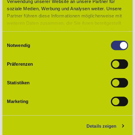
Verwendung unserer Website an unsere Partner für
soziale Medien, Werbung und Analysen weiter. Unsere
Kein Eintritt möglich
Partner führen diese Informationen möglicherweise mit
Lizenz (Stammdaten)
weiteren Daten zusammen, die Sie ihnen bereitgestellt
haben oder die sie im Rahmen Ihrer Nutzung der Dienste
Lessingstadt Wolfenbüttel
gesammelt haben.
E
Notwendig
i
n
w
Präferenzen
i
l
In der Nähe
Auf der Karte anschauen
l
Statistiken
i
g
Veranstaltung
Marketing
u
n
Sehenswertes
g
Details zeigen
s
Touren
a