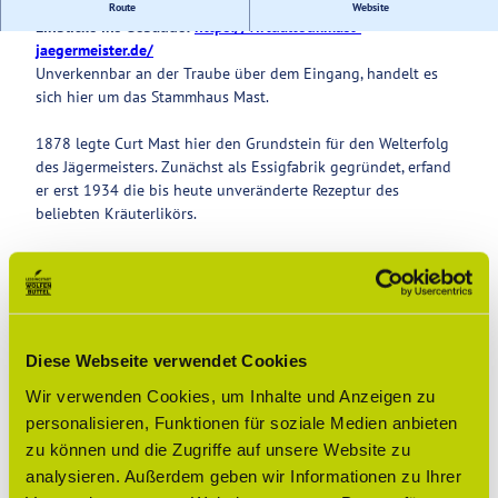
Hier wurde Jägermeister gegründet. Die virtuelle Tour zeigt
Route
Website
Einblicke ins Gebäude:
https://virtualtour.mast-
Service
jaegermeister.de/
Unverkennbar an der Traube über dem Eingang, handelt es
sich hier um das Stammhaus Mast.
1878 legte Curt Mast hier den Grundstein für den Welterfolg
des Jägermeisters. Zunächst als Essigfabrik gegründet, erfand
er erst 1934 die bis heute unveränderte Rezeptur des
beliebten Kräuterlikörs.
Bis heute befindet sich die Produktion des Jägermeisters am
Heimatstandort Wolfenbüttel. Das Stammwerk steht in der
Jägermeisterstraße. In der Vorweihnachtszeit steht dort jedes
Jahr einer der schönsten Weihnachtsbäume Wolfenbüttels, der
mit tausenden Lichtern erstrahlt
Diese Webseite verwendet Cookies
Wir verwenden Cookies, um Inhalte und Anzeigen zu
personalisieren, Funktionen für soziale Medien anbieten
Gut zu wissen
zu können und die Zugriffe auf unsere Website zu
analysieren. Außerdem geben wir Informationen zu Ihrer
Preisinformationen