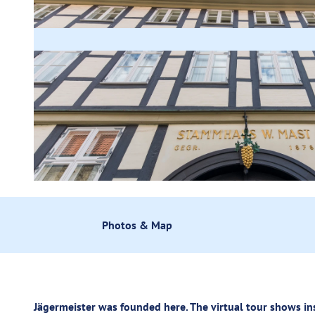
g
u
n
g
s
a
u
s
w
a
h
l
© Christian Bierwagen |
CC-BY-SA
Photos & Map
Jägermeister was founded here. The virtual tour shows ins