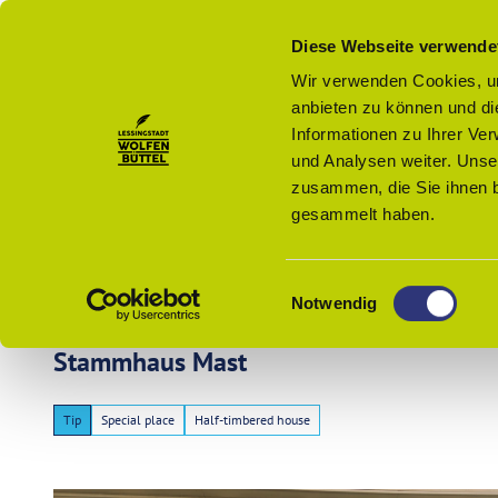
T
o
Diese Webseite verwende
c
Wir verwenden Cookies, um
o
anbieten zu können und di
To
Search
n
map
Informationen zu Ihrer Ve
t
und Analysen weiter. Unse
e
zusammen, die Sie ihnen b
n
gesammelt haben.
t
E
Notwendig
i
n
Stammhaus Mast
w
i
Tip
Special place
Half-timbered house
l
l
i