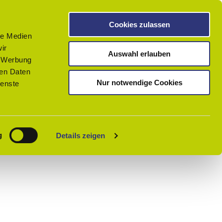
Cookies zulassen
le Medien
ir
Auswahl erlauben
, Werbung
ren Daten
Nur notwendige Cookies
ienste
Share
PDF
Bookmark
g
Details zeigen