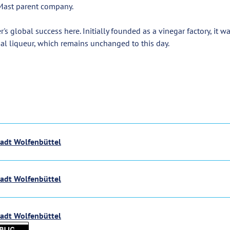
 Mast parent company.
's global success here. Initially founded as a vinegar factory, it w
bal liqueur, which remains unchanged to this day.
tadt Wolfenbüttel
tadt Wolfenbüttel
tadt Wolfenbüttel