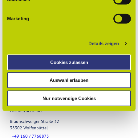
Lizenz (Stammdaten)
i
Lessingstadt Wolfenbüttel
g
Marketing
u
n
g
Details zeigen
s
a
u
Cookies zulassen
In der Nähe
Auf der Karte anschauen
s
w
Auswahl erlauben
a
Sehenswertes
h
l
Nur notwendige Cookies
Pächter/Betreiber
Braunschweiger Straße 32
38302
Wolfenbüttel
+49 160 / 7768875