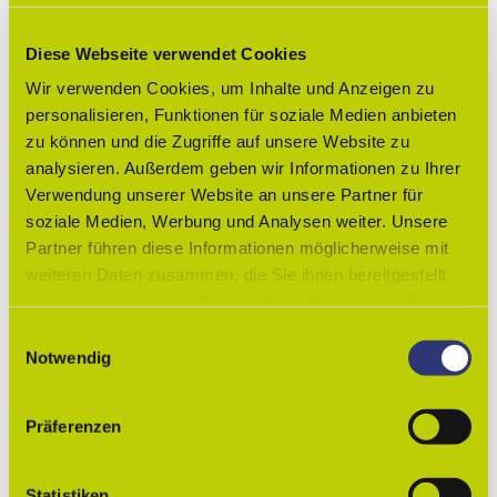
Sitzplätze (Terrasse): 70
Diese Webseite verwendet Cookies
Wir verwenden Cookies, um Inhalte und Anzeigen zu
Küchenarten
personalisieren, Funktionen für soziale Medien anbieten
zu können und die Zugriffe auf unsere Website zu
deutsch
analysieren. Außerdem geben wir Informationen zu Ihrer
Verwendung unserer Website an unsere Partner für
gutbürgerlich
soziale Medien, Werbung und Analysen weiter. Unsere
Partner führen diese Informationen möglicherweise mit
Anreise & Parken
weiteren Daten zusammen, die Sie ihnen bereitgestellt
Parkplätze sind vorhanden
haben oder die sie im Rahmen Ihrer Nutzung der Dienste
gesammelt haben.
E
Social Media
Notwendig
i
Facebook
n
w
Weitere Infos
Präferenzen
i
Cateringangebot
l
l
Statistiken