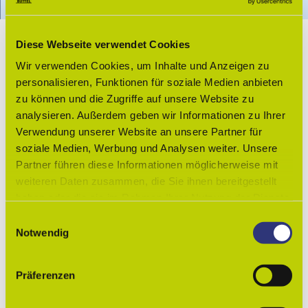
Das Café Eiszeit verfügt über einen Wickeltisch.
Route
Website
Service
Diese Webseite verwendet Cookies
Gut zu wissen
Wir verwenden Cookies, um Inhalte und Anzeigen zu
personalisieren, Funktionen für soziale Medien anbieten
Lizenz (Stammdaten)
zu können und die Zugriffe auf unsere Website zu
Lessingstadt Wolfenbüttel
analysieren. Außerdem geben wir Informationen zu Ihrer
Verwendung unserer Website an unsere Partner für
soziale Medien, Werbung und Analysen weiter. Unsere
Partner führen diese Informationen möglicherweise mit
weiteren Daten zusammen, die Sie ihnen bereitgestellt
haben oder die sie im Rahmen Ihrer Nutzung der Dienste
gesammelt haben.
E
In der Nähe
Auf der Karte anschauen
Notwendig
i
n
Sehenswertes
w
Präferenzen
i
l