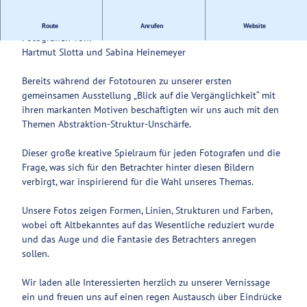
Service
Farben - Formen - Fantasien - „Unser abstrakter Blick“
Route
Anrufen
Website
Fotografien von:
Hartmut Slotta und Sabina Heinemeyer
Bereits während der Fototouren zu unserer ersten
gemeinsamen Ausstellung „Blick auf die Vergänglichkeit“ mit
ihren markanten Motiven beschäftigten wir uns auch mit den
Themen Abstraktion-Struktur-Unschärfe.
Dieser große kreative Spielraum für jeden Fotografen und die
Frage, was sich für den Betrachter hinter diesen Bildern
verbirgt, war inspirierend für die Wahl unseres Themas.
Unsere Fotos zeigen Formen, Linien, Strukturen und Farben,
wobei oft Altbekanntes auf das Wesentliche reduziert wurde
und das Auge und die Fantasie des Betrachters anregen
sollen.
Wir laden alle Interessierten herzlich zu unserer Vernissage
ein und freuen uns auf einen regen Austausch über Eindrücke