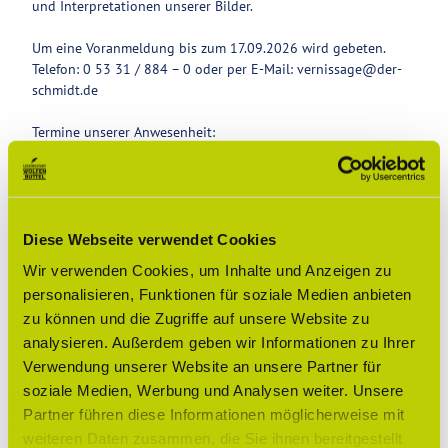
und Interpretationen unserer Bilder.
Um eine Voranmeldung bis zum 17.09.2026 wird gebeten.
Telefon: 0 53 31 / 884 – 0 oder per E-Mail: vernissage@der-
schmidt.de
Termine unserer Anwesenheit:
Donnerstag, 24.09.2026
Dienstag, 29.09.2026
Donnerstag, 08.10.2026
jeweils von 16:00 - 18:00 Uhr
sowie nach Absprache.
Diese Webseite verwendet Cookies
Wir verwenden Cookies, um Inhalte und Anzeigen zu
Ausstellungszeitraum 18.09.-11.10.2026
personalisieren, Funktionen für soziale Medien anbieten
zu können und die Zugriffe auf unsere Website zu
analysieren. Außerdem geben wir Informationen zu Ihrer
Terminübersicht
Verwendung unserer Website an unsere Partner für
soziale Medien, Werbung und Analysen weiter. Unsere
Partner führen diese Informationen möglicherweise mit
weiteren Daten zusammen, die Sie ihnen bereitgestellt
Gut zu wissen