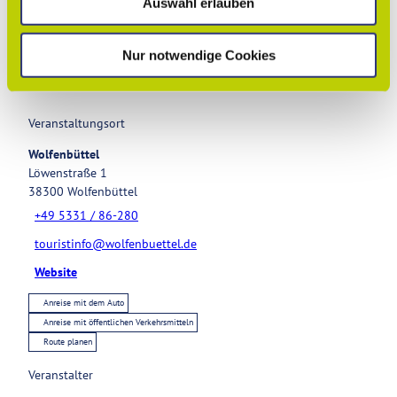
Auswahl erlauben
a
h
Essen & Trinken
l
Nur notwendige Cookies
Veranstaltungsort
Wolfenbüttel
Löwenstraße 1
38300
Wolfenbüttel
+49 5331 / 86-280
touristinfo@wolfenbuettel.de
Website
Anreise mit dem Auto
Anreise mit öffentlichen Verkehrsmitteln
Route planen
Veranstalter