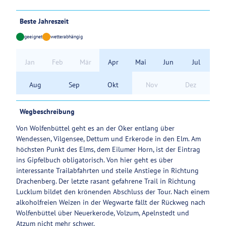
Beste Jahreszeit
geeignet
wetterabhängig
Jan
Feb
Mär
Apr
Mai
Jun
Jul
Aug
Sep
Okt
Nov
Dez
Wegbeschreibung
Von Wolfenbüttel geht es an der Oker entlang über
Wendessen, Vilgensee, Dettum und Erkerode in den Elm. Am
höchsten Punkt des Elms, dem Eilumer Horn, ist der Eintrag
ins Gipfelbuch obligatorisch. Von hier geht es über
interessante Trailabfahrten und steile Anstiege in Richtung
Drachenberg. Der letzte rasant gefahrene Trail in Richtung
Lucklum bildet den krönenden Abschluss der Tour. Nach einem
alkoholfreien Weizen in der Wegwarte fällt der Rückweg nach
Wolfenbüttel über Neuerkerode, Volzum, Apelnstedt und
Atzum nicht mehr schwer.