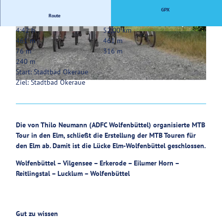
GPX
Service
Route
4:42 h
52,00 km
© Jessica Lau, Stadt Wolfenbüttel
© Thomas Kempernolte, Elm-Freizeit, Thomas
461 m
461 m
Kempernolte |
CC-BY-SA
76 m
316 m
240 m
Start: Stadtbad Okeraue
Ziel: Stadtbad Okeraue
© Thomas Kempernolte, Elm-Freizeit, Thomas Kempernolte |
CC-BY-SA
Die von Thilo Neumann (ADFC Wolfenbüttel) organisierte MTB
Tour in den Elm, schließt die Erstellung der MTB Touren für
den Elm ab. Damit ist die Lücke Elm-Wolfenbüttel geschlossen.
Wolfenbüttel – Vilgensee – Erkerode – Eilumer Horn –
Reitlingstal – Lucklum – Wolfenbüttel
Gut zu wissen