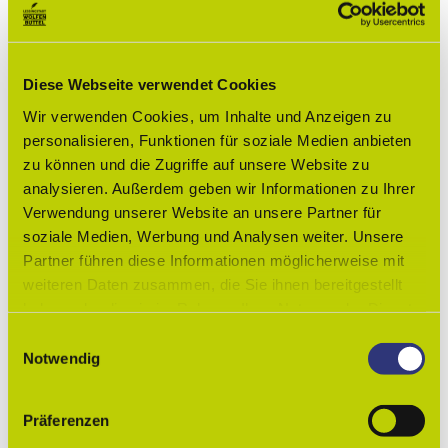
durchaus machbar.
Deshalb lasst uns gemeinsam rücksichtsvoll Freude haben!
Seid achtsam beim Kreuzen und Überholen von Wanderern.
Diese Webseite verwendet Cookies
Schont, was ihr selber genießt: intakte Natur, Tiere, Pflanzen
Wir verwenden Cookies, um Inhalte und Anzeigen zu
und Euer gutes Image.
personalisieren, Funktionen für soziale Medien anbieten
zu können und die Zugriffe auf unsere Website zu
Bremst nicht mit blockierenden Rädern.
analysieren. Außerdem geben wir Informationen zu Ihrer
Hinterlasst keinen Abfall und keine Spuren.
Verwendung unserer Website an unsere Partner für
Fahrt mit angemessener Geschwindigkeit.
soziale Medien, Werbung und Analysen weiter. Unsere
Partner führen diese Informationen möglicherweise mit
Befahrt bei Feuchtigkeit und Regen keine durchgeweichten
weiteren Daten zusammen, die Sie ihnen bereitgestellt
Trails.
haben oder die sie im Rahmen Ihrer Nutzung der Dienste
Verlasst den Wald bei Einbruch der Dunkelheit.
gesammelt haben.
E
Notwendig
Tragt Verantwortung.
i
n
Sollten Euch Schäden oder Verschmutzungen auffallen,
w
können diese den Verantwortlichen im Naturpark Elm-
Präferenzen
i
Lappwald gemeldet werden.