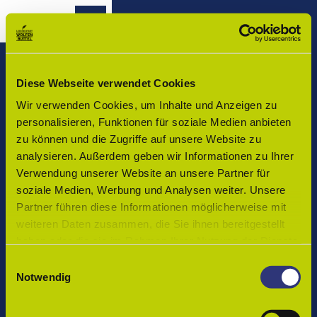
Z
u
Wolfenbüttel - Startseite
Routenplaner
Zur
Merkzettel
Suche
m
Merken
Karte
I
n
h
Diese Webseite verwendet Cookies
Vor Ort in Wolfenbüttel
a
Wir verwenden Cookies, um Inhalte und Anzeigen zu
Veranstaltungen
l
Tourist-Info Wolfenbüttel
personalisieren, Funktionen für soziale Medien anbieten
t
zu können und die Zugriffe auf unsere Website zu
Buchen
Löwenstraße 1, 38300 Wolfenbüttel
analysieren. Außerdem geben wir Informationen zu Ihrer
Öffnungszeiten:
Verwendung unserer Website an unsere Partner für
Kultur
Montag bis Donnerstag: 9 bis 17 Uhr
soziale Medien, Werbung und Analysen weiter. Unsere
und
Freitag: 10 bis 18 Uhr
Partner führen diese Informationen möglicherweise mit
Freizeit
Samstag: 10 bis 14 Uhr
weiteren Daten zusammen, die Sie ihnen bereitgestellt
Telefon:
+49 5331 86-280
haben oder die sie im Rahmen Ihrer Nutzung der Dienste
Genuss
Email:
touristinfo@wolfenbuettel.de
und
gesammelt haben.
E
Kulinarik
Notwendig
i
Anreise nach Wolfenbüttel
n
Einkaufsbummel
w