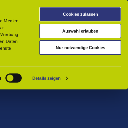
Cookies zulassen
Merken
le Medien
ir
Auswahl erlauben
, Werbung
ren Daten
Nur notwendige Cookies
ienste
g
Details zeigen