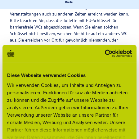
In der Kommisse befindet sich im Erdgeschoss eine
Route
barrierefreie Toilette, die an den Werktagen bzw. bei
Service
Veranstaltungen auch zu anderen Zeiten erreicht werden kann.
Bitte beachten Sie, dass die Toilette mit EU-Schlüssel für
barrierefreie WCs abgeschlossen. Wenn Sie einen solchen
Schlüssel nicht besitzen, weichen Sie bitte auf ein anderes WC
aus. Sie erreichen vor Ort für gewöhnlich niemanden, der
Ihnen hilfreich sein kann.
Gut zu wissen
Diese Webseite verwendet Cookies
Wir verwenden Cookies, um Inhalte und Anzeigen zu
Öffnungszeiten
personalisieren, Funktionen für soziale Medien anbieten
zu können und die Zugriffe auf unsere Website zu
Preisinformationen
analysieren. Außerdem geben wir Informationen zu Ihrer
kostenpflichtig
Verwendung unserer Website an unsere Partner für
soziale Medien, Werbung und Analysen weiter. Unsere
Lizenz (Stammdaten)
Partner führen diese Informationen möglicherweise mit
weiteren Daten zusammen, die Sie ihnen bereitgestellt
Lessingstadt Wolfenbüttel