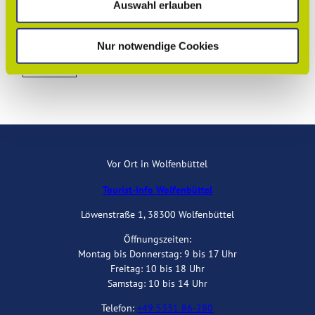
Kommissstraße 5
Auswahl erlauben
a
38300
Wolfenbüttel
h
l
Anreise mit dem Auto
Nur notwendige Cookies
Anreise mit öffentlichen Verkehrsmitteln
Route planen
Vor Ort in Wolfenbüttel
Tourist-Info Wolfenbüttel
Löwenstraße 1, 38300 Wolfenbüttel
Öffnungszeiten:
Montag bis Donnerstag: 9 bis 17 Uhr
Freitag: 10 bis 18 Uhr
Samstag: 10 bis 14 Uhr
Telefon:
+49 5331 86-280