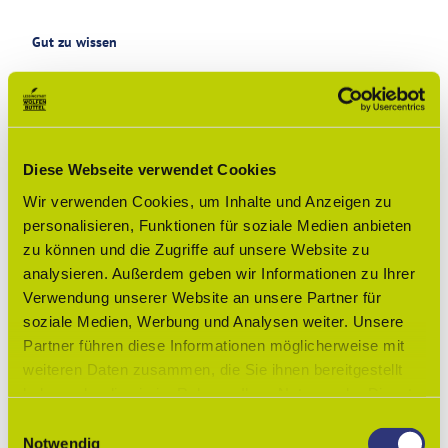
Gut zu wissen
Öffnungszeiten
Ruhetage: Montag, Sonntag, alle Feiertage geschlossen
Diese Webseite verwendet Cookies
Preisinformationen
Wir verwenden Cookies, um Inhalte und Anzeigen zu
Alle Preise in Euro.
personalisieren, Funktionen für soziale Medien anbieten
zu können und die Zugriffe auf unsere Website zu
Barrierefreiheit
analysieren. Außerdem geben wir Informationen zu Ihrer
Allgemeine Informationen zur Barrierefreiheit
Verwendung unserer Website an unsere Partner für
Ebenerdiger Eingang ohne Stufe.
soziale Medien, Werbung und Analysen weiter. Unsere
Partner führen diese Informationen möglicherweise mit
Anreise & Parken
weiteren Daten zusammen, die Sie ihnen bereitgestellt
direkte Lage am Busbahnhof (Kornmarkt)
haben oder die sie im Rahmen Ihrer Nutzung der Dienste
gesammelt haben.
E
Social Media
Notwendig
i