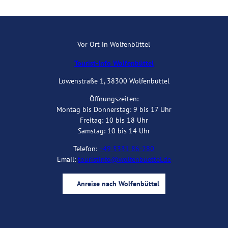
Vor Ort in Wolfenbüttel
Tourist-Info Wolfenbüttel
Löwenstraße 1, 38300 Wolfenbüttel
Öffnungszeiten:
Montag bis Donnerstag: 9 bis 17 Uhr
Freitag: 10 bis 18 Uhr
Samstag: 10 bis 14 Uhr
Telefon:
+49 5331 86-280
Email:
touristinfo@wolfenbuettel.de
Anreise nach Wolfenbüttel
I
Y
F
B
n
o
a
l