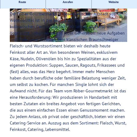
Seit 1827 verkauft die Traditionsfleischerei Wurst- und
Route
Anrufen
Website
Käsespezialitäten sowie Wein.
Service
Der Röber-Gourmetmarkt in der malerischen Altstadt von
© Henning Kramer
© Andreas Molau
Wolfenbüttel ist in der Region die Topadresse für
kulinarischen Genuss. Vor fast 200 Jahren als Fleischerei
gegründet, haben wir uns in jeder Generation neue Aufgaben
und Ziele gesetzt. Neben dem klassischen Braunschweiger
© Andreas Molau |
CC0
Fleisch- und Wurstsortiment bieten wir deshalb heute
Feinkost aller Art an. Von besonderen Weinen, exklusivem
Käse, Nudeln, Olivenölen bis hin zu Spezialitäten aus der
eigenen Produktion: Suppen, Saucen, Ragouts, Frikassees und
(fast) alles, was das Herz begehrt. Immer mehr Menschen
haben durch berufliche oder familiäre Belastung weniger Zeit,
um selbst zu kochen. Für manchen Single lohnt sich der
Aufwand nicht. Für das Team vom Röber-Gourmetmarkt ist das
eine Herausforderung: Wir produzieren in Handarbeit mit
besten Zutaten ein breites Angebot von fertigen Gerichten,
die aus einem einfachen Essen einen Genussmoment machen.
Zu jedem Anlass, ob privat oder geschäftlich, bieten wir einen
Catering-Service an. Auszug aus dem Sortiment: Fleisch, Wurst,
Feinkost, Catering, Lebensmittel.