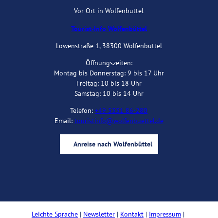
Vor Ort in Wolfenbüttel
Tourist-Info Wolfenbüttel
Löwenstraße 1, 38300 Wolfenbüttel
Öffnungszeiten:
Montag bis Donnerstag: 9 bis 17 Uhr
Freitag: 10 bis 18 Uhr
Samstag: 10 bis 14 Uhr
Telefon:
+49 5331 86-280
Email:
touristinfo@wolfenbuettel.de
Anreise nach Wolfenbüttel
I
Y
F
B
n
o
a
l
s
u
c
o
t
t
e
g
a
u
b
Leichte Sprache
Newsletter
Kontakt
Impressum