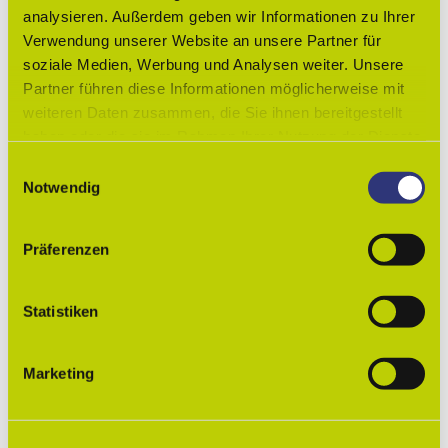
analysieren. Außerdem geben wir Informationen zu Ihrer
Weitere Infos
Verwendung unserer Website an unsere Partner für
Parkplätze gesamt: 16
soziale Medien, Werbung und Analysen weiter. Unsere
Partner führen diese Informationen möglicherweise mit
Lizenz (Stammdaten)
weiteren Daten zusammen, die Sie ihnen bereitgestellt
haben oder die sie im Rahmen Ihrer Nutzung der Dienste
Lessingstadt Wolfenbüttel
gesammelt haben.
E
Notwendig
i
n
w
Präferenzen
i
l
In der Nähe
Auf der Karte anschauen
l
Statistiken
i
g
Veranstaltung
Marketing
u
n
Sehenswertes
g