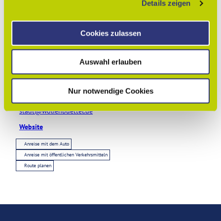
Details zeigen
s
Touren
a
u
Cookies zulassen
s
w
Kontaktdaten
Auswahl erlauben
a
Schloßplatz 1
h
38300
Wolfenbüttel
l
Nur notwendige Cookies
+49 5331/86 -0
stadt@wolfenbuettel.de
Website
Anreise mit dem Auto
Anreise mit öffentlichen Verkehrsmitteln
Route planen