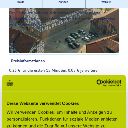
Parken direkt am Bürger Museum und dem
Route
Anrufen
Website
Bibliotheksquartier.
Service
Der Parkplatz befindet sich zentral zum Schlossplatz,
Bibliothek und dem Lessinghaus und bis zur Innenstadt sind
es 4 Minuten Fußweg.
© Klaus Dannöhl |
CC0
Gut zu wissen
© Klaus Dannöhl |
CC0
Preisinformationen
0,25 € für die ersten 15 Minuten, 0,05 € je weitere
angefangene 3 Minuten. Die Mindestgebühr beträgt 0,25 €.
Kartenzahlung mit NFC, Handy-Parken, div. Apps siehe
Parkscheinautomat.
Diese Webseite verwendet Cookies
Zahlungsmöglichkeiten
Wir verwenden Cookies, um Inhalte und Anzeigen zu
kostenpflichtig, Apple Pay, Barzahlung vor Ort, Google Pay,
personalisieren, Funktionen für soziale Medien anbieten
Mastercard, Visa
zu können und die Zugriffe auf unsere Website zu