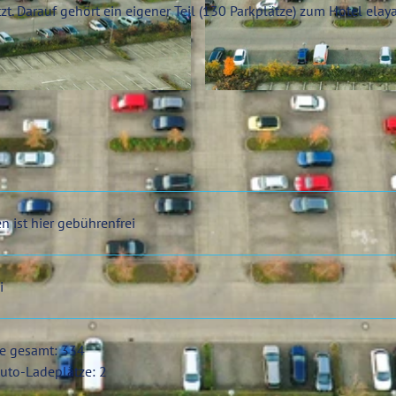
. Darauf gehört ein eigener Teil (130 Parkplätze) zum Hotel elaya
© flying-arms.de, Klaus Dannöhl |
CC0
n ist hier gebührenfrei
i
ze gesamt: 334
uto-Ladeplätze: 2