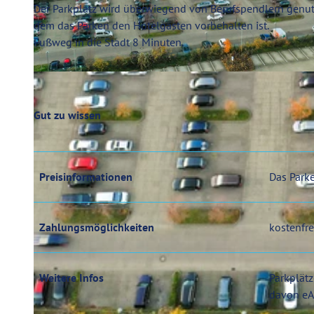
Der Parkplatz wird überwiegend von Berufspendlern genutzt
dem das Parken den Hotelgästen vorbehalten ist.
Fußweg in die Stadt 8 Minuten.
© flying-arms.de, Klaus Dannöhl |
CC0
Gut zu wissen
Preisinformationen
Das Parke
Zahlungsmöglichkeiten
kostenfre
Weitere Infos
Parkplät
davon eA