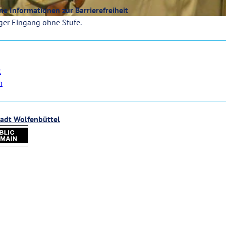
e Informationen zur Barrierefreiheit
ger Eingang ohne Stufe.
k
m
tadt Wolfenbüttel