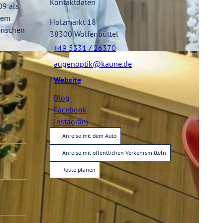
Kontaktdaten
09 als
erem
Holzmarkt 18
enschen
38300
Wolfenbüttel
+49 5331 / 26370
augenoptik@kaune.de
Website
Blog
Facebook
Instagram
Anreise mit dem Auto
Anreise mit öffentlichen Verkehrsmitteln
Route planen