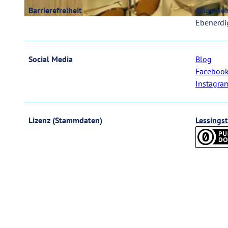
Barrierefreiheit
Allgemein
Ebenerdi
© Andreas Molau |
CC0
Social Media
Blog
Faceboo
Instagra
Lizenz (Stammdaten)
Lessings