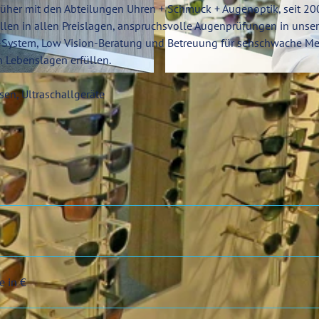
 früher mit den Abteilungen Uhren + Schmuck + Augenoptik, seit 20
rillen in allen Preislagen, anspruchsvolle Augenprüfungen in uns
b-System, Low Vision-Beratung und Betreuung für sehschwache M
n Lebenslagen erfüllen.
© Denvers Fotografie
sen, Ultraschallgeräte
e in €