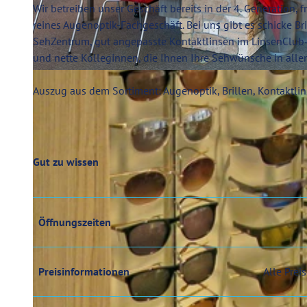
Wir betreiben unser Geschäft bereits in der 4. Generation,
reines Augenoptik-Fachgeschäft. Bei uns gibt es schicke B
SehZentrum, gut angepasste Kontaktlinsen im LinsenClu
und nette Kolleginnen, die Ihnen Ihre Sehwünsche in alle
© Henning Kramer
Auszug aus dem Sortiment: Augenoptik, Brillen, Kontaktlin
Gut zu wissen
Öffnungszeiten
Preisinformationen
Alle Preis