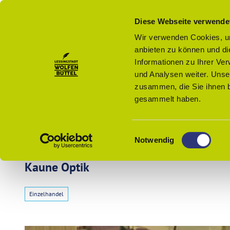
Z
u
Menü
Diese Webseite verwende
Zur
Merkzettel
Suche
m
Karte
Wir verwenden Cookies, um
I
anbieten zu können und di
n
Informationen zu Ihrer Ve
h
und Analysen weiter. Unse
a
zusammen, die Sie ihnen b
l
gesammelt haben.
t
Wolfenbüttel - Startseite
E
Veranst
Notwendig
i
n
Kaune Optik
Buchen
w
i
Einzelhandel
l
Kultur
l
und
i
Freizeit