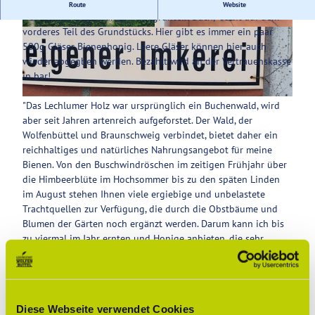
Honig aus eigener Imkerei!
Route
Website
Der kleine Holzschrank, mit begrüntem Dach, steht auf dem
Service
vorderes Teil des Grundstücks. Hier gibt es immer ein paar
© Demontis |
CC-BY-SA
© Demontis |
CC-BY-SA
500g Gläser Bienenhonig. Leere Gläser können hier auch
wieder abgegben werden. Bezahlt wird an der Vertrauenskasse
in bar!
© Demontis |
CC-BY-SA
"Das Lechlumer Holz war ursprünglich ein Buchenwald, wird
aber seit Jahren artenreich aufgeforstet. Der Wald, der
Wolfenbüttel und Braunschweig verbindet, bietet daher ein
reichhaltiges und natürliches Nahrungsangebot für meine
Bienen. Von den Buschwindröschen im zeitigen Frühjahr über
die Himbeerblüte im Hochsommer bis zu den späten Linden
im August stehen Ihnen viele ergiebige und unbelastete
Trachtquellen zur Verfügung, die durch die Obstbäume und
Blumen der Gärten noch ergänzt werden. Darum kann ich bis
zu viermal im Jahr ernten und Honige anbieten, die sehr
spezifisch die Besonderheiten der Frühjahrs- und
Sommermonate widerspiegeln." (aus nearbees.de)
Diese Webseite verwendet Cookies