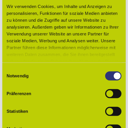
Gut zu wissen
Wir verwenden Cookies, um Inhalte und Anzeigen zu
personalisieren, Funktionen für soziale Medien anbieten
Preisinformationen
zu können und die Zugriffe auf unsere Website zu
Alle Preise in Euro.
analysieren. Außerdem geben wir Informationen zu Ihrer
Verwendung unserer Website an unsere Partner für
Zahlungsmöglichkeiten
soziale Medien, Werbung und Analysen weiter. Unsere
Partner führen diese Informationen möglicherweise mit
Barzahlung vor Ort
weiteren Daten zusammen, die Sie ihnen bereitgestellt
haben oder die sie im Rahmen Ihrer Nutzung der Dienste
Ansprechpartner:in
gesammelt haben.
E
Herr Stefan Arndt
Notwendig
i
Lizenz (Stammdaten)
n
w
Nördliches Harzvorland Tourismusverband e. V.
Präferenzen
i
l
l
Statistiken
i
g