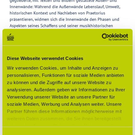
gegliederte, mit Texten und Bildern gestaltete Außen- und
Innenwände: Während die Außenwände Lebenslauf, Umwelt,
historischen Kontext und Nachleben von Praetorius
präsentieren, widmen sich die Innenwände den Phasen und
Aspekten seines Schaffens und seiner musikhistorischen
Bedeutung.
Gut zu wissen
Diese Webseite verwendet Cookies
Wir verwenden Cookies, um Inhalte und Anzeigen zu
Öffnungszeiten
personalisieren, Funktionen für soziale Medien anbieten
zu können und die Zugriffe auf unsere Website zu
Preisinformationen
analysieren. Außerdem geben wir Informationen zu Ihrer
Verwendung unserer Website an unsere Partner für
Eintrittspreise:
Für die Besichtigung des Kircheninneren wird wegen des
soziale Medien, Werbung und Analysen weiter. Unsere
hohen Erhaltungsaufwandes der Kirche eine Spende von 1
Partner führen diese Informationen möglicherweise mit
Euro pro Besucher erbeten.
weiteren Daten zusammen, die Sie ihnen bereitgestellt
haben oder die sie im Rahmen Ihrer Nutzung der Dienste
Führungen:
gesammelt haben.
E