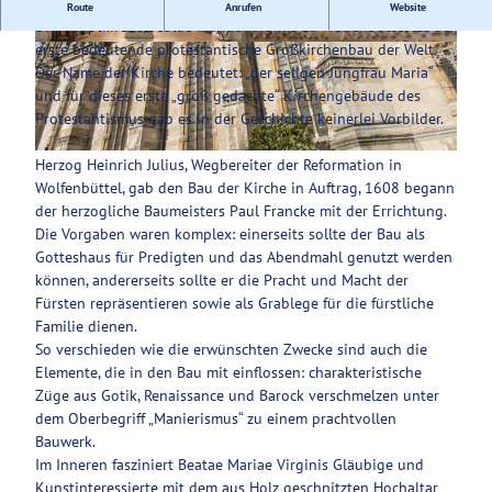
Erster protestantischer Großkirchenbau der Welt.
Route
Anrufen
Website
Die Hauptkirche Beatae Mariae Virginis zu Wolfenbüttel ist der
Service
erste bedeutende protestantische Großkirchenbau der Welt.
© Christian Bierwagen |
CC-BY-SA
© Christian Bierwagen |
CC-BY-SA
Der Name der Kirche bedeutet: „der seligen Jungfrau Maria“
und für dieses erste „groß gedachte“ Kirchengebäude des
Protestantismus gab es in der Geschichte keinerlei Vorbilder.
© Christian Bierwagen |
CC-BY-SA
Herzog Heinrich Julius, Wegbereiter der Reformation in
Wolfenbüttel, gab den Bau der Kirche in Auftrag, 1608 begann
der herzogliche Baumeisters Paul Francke mit der Errichtung.
Die Vorgaben waren komplex: einerseits sollte der Bau als
Gotteshaus für Predigten und das Abendmahl genutzt werden
können, andererseits sollte er die Pracht und Macht der
Fürsten repräsentieren sowie als Grablege für die fürstliche
Familie dienen.
So verschieden wie die erwünschten Zwecke sind auch die
Elemente, die in den Bau mit einflossen: charakteristische
Züge aus Gotik, Renaissance und Barock verschmelzen unter
dem Oberbegriff „Manierismus“ zu einem prachtvollen
Bauwerk.
Im Inneren fasziniert Beatae Mariae Virginis Gläubige und
Kunstinteressierte mit dem aus Holz geschnitzten Hochaltar