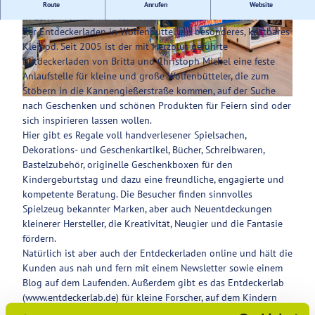
Ein ganz besonderer Spielwarenladen
Route
Anrufen
Website
In Zeiten von vermehrtem Onlineeinkauf sind Geschäfte wie
Service
der Entdeckerladen in Wolfenbüttel ein besonderes, kostbares
© Anna Meurer |
CC-BY-SA
© Anna Meurer
Kleinod. Seit 2005 ist der mit Herzblut geführte
Entdeckerladen von Britta und Christoph Michel eine feste
Anlaufstelle für kleine und große Wolfenbütteler, die zum
Stöbern in die Kannengießerstraße kommen, auf der Suche
© Anna Meurer |
CC-BY-SA
nach Geschenken und schönen Produkten für Feiern sind oder
sich inspirieren lassen wollen.
Hier gibt es Regale voll handverlesener Spielsachen,
Dekorations- und Geschenkartikel, Bücher, Schreibwaren,
Bastelzubehör, originelle Geschenkboxen für den
Kindergeburtstag und dazu eine freundliche, engagierte und
kompetente Beratung. Die Besucher finden sinnvolles
Spielzeug bekannter Marken, aber auch Neuentdeckungen
kleinerer Hersteller, die Kreativität, Neugier und die Fantasie
fördern.
Natürlich ist aber auch der Entdeckerladen online und hält die
Kunden aus nah und fern mit einem Newsletter sowie einem
Blog auf dem Laufenden. Außerdem gibt es das Entdeckerlab
(www.entdeckerlab.de) für kleine Forscher, auf dem Kindern
einfache Alltagsexperimente zum Nachmachen gezeigt werden.