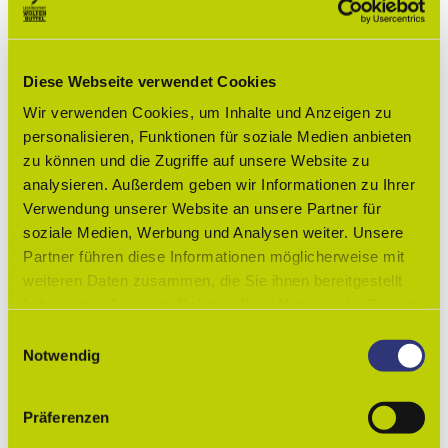
Hier wird der Wolfenbütteler Citygutschein akzeptiert.
Diese Webseite verwendet Cookies
Gut zu wissen
Wir verwenden Cookies, um Inhalte und Anzeigen zu
personalisieren, Funktionen für soziale Medien anbieten
Öffnungszeiten
zu können und die Zugriffe auf unsere Website zu
analysieren. Außerdem geben wir Informationen zu Ihrer
Barrierefreiheit
Verwendung unserer Website an unsere Partner für
soziale Medien, Werbung und Analysen weiter. Unsere
Allgemeine Informationen zur Barrierefreiheit
Zugang nur über zwei Stufen möglich.
Partner führen diese Informationen möglicherweise mit
weiteren Daten zusammen, die Sie ihnen bereitgestellt
Social Media
haben oder die sie im Rahmen Ihrer Nutzung der Dienste
gesammelt haben.
Blog
E
Facebook
Notwendig
i
n
Lizenz (Stammdaten)
w
Präferenzen
Lessingstadt Wolfenbüttel
i