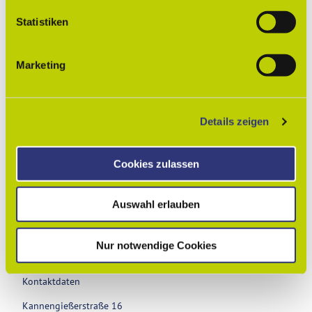
l
l
Statistiken
i
g
Marketing
u
n
In der Nähe
Auf der Karte anschauen
g
Details zeigen
s
a
Veranstaltung
u
Cookies zulassen
s
Sehenswertes
w
Auswahl erlauben
a
Touren
h
l
Nur notwendige Cookies
Kontaktdaten
Kannengießerstraße 16