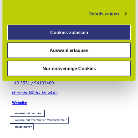
Sehenswertes
g
Details zeigen
s
a
Touren
u
Cookies zulassen
s
w
Auswahl erlauben
a
Kontaktdaten
h
DRK-Kreisverband Wolfenbüttel e.V.
l
Großer Zimmerhof 29
Nur notwendige Cookies
38300
Wolfenbüttel
+49 5331 / 94102400
ebertshof@drk-kv-wf.de
Website
Anreise mit dem Auto
Anreise mit öffentlichen Verkehrsmitteln
Route planen