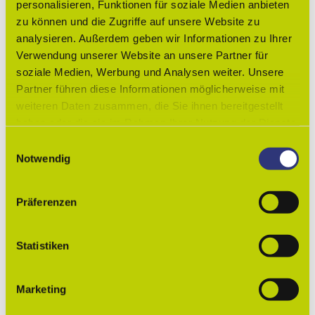
Spendenannahme: Montag bis Samstag von 9.30 Uhr bis
personalisieren, Funktionen für soziale Medien anbieten
13.30 Uhr
zu können und die Zugriffe auf unsere Website zu
analysieren. Außerdem geben wir Informationen zu Ihrer
Sonstige Ausstattung/Einrichtung
Verwendung unserer Website an unsere Partner für
soziale Medien, Werbung und Analysen weiter. Unsere
Barrierefreier Zugang
Partner führen diese Informationen möglicherweise mit
weiteren Daten zusammen, die Sie ihnen bereitgestellt
Lizenz (Stammdaten)
haben oder die sie im Rahmen Ihrer Nutzung der Dienste
Lessingstadt Wolfenbüttel
gesammelt haben.
E
Notwendig
i
n
w
Präferenzen
i
l
l
Statistiken
In der Nähe
Auf der Karte anschauen
i
g
Marketing
Veranstaltung
u
n