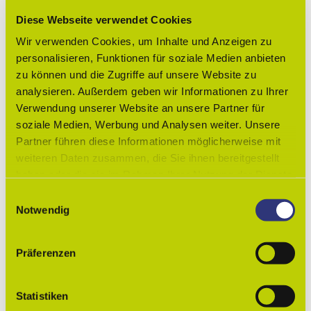
Erreichbarkeit / Lage
Diese Webseite verwendet Cookies
Wir verwenden Cookies, um Inhalte und Anzeigen zu
Ruhige Lage
personalisieren, Funktionen für soziale Medien anbieten
zu können und die Zugriffe auf unsere Website zu
Ausstattung Gesamtunterkunft
analysieren. Außerdem geben wir Informationen zu Ihrer
Verwendung unserer Website an unsere Partner für
Nichtraucher
soziale Medien, Werbung und Analysen weiter. Unsere
Zahlungsmöglichkeiten
Partner führen diese Informationen möglicherweise mit
weiteren Daten zusammen, die Sie ihnen bereitgestellt
Barzahlung vor Ort
haben oder die sie im Rahmen Ihrer Nutzung der Dienste
gesammelt haben.
Weitere Infos
E
Notwendig
i
Kinderermäßigungen können individuell abgesprochen
n
werden.
w
Langzeitkonditionen auf Anfrage.
Präferenzen
i
Ansprechpartner:in
l
l
Statistiken
Ferienwohnungen/-zimmer Am Blumenviertel