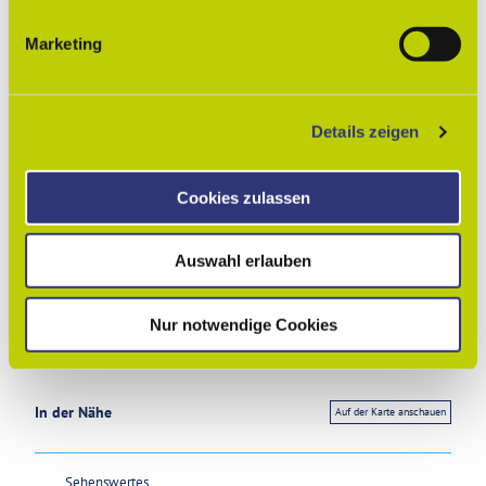
i
g
Autor:in
Marketing
u
Lessingstadt Wolfenbüttel
n
g
Organisation
Details zeigen
s
Lessingstadt Wolfenbüttel
a
u
Cookies zulassen
Lizenz (Stammdaten)
s
w
Lessingstadt Wolfenbüttel
Auswahl erlauben
a
h
l
Nur notwendige Cookies
In der Nähe
Auf der Karte anschauen
Sehenswertes