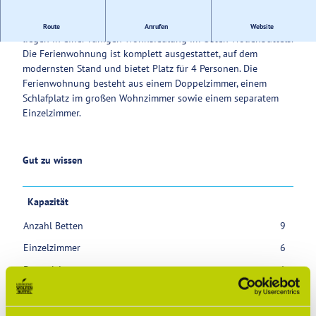
Service
Unsere Privatzimmer und unsere Ferienwohung mit 74 m²
Route
Anrufen
Website
liegen in einer ruhigen Wohnsiedlung im Osten Wolfenbüttels.
Die Ferienwohnung ist komplett ausgestattet, auf dem
modernsten Stand und bietet Platz für 4 Personen. Die
Ferienwohnung besteht aus einem Doppelzimmer, einem
Schlafplatz im großen Wohnzimmer sowie einem separatem
Einzelzimmer.
Gut zu wissen
Kapazität
Anzahl Betten
9
Einzelzimmer
6
Doppelzimmer
1
Anzahl der Ferienwohnungen
5