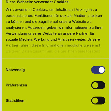
Diese Webseite verwendet Cookies
Ausstattung Gesamtunterkunft
Wir verwenden Cookies, um Inhalte und Anzeigen zu
Gartenmöbel
personalisieren, Funktionen für soziale Medien anbieten
zu können und die Zugriffe auf unsere Website zu
Nichtraucher
analysieren. Außerdem geben wir Informationen zu Ihrer
Verwendung unserer Website an unsere Partner für
Zahlungsmöglichkeiten
soziale Medien, Werbung und Analysen weiter. Unsere
Partner führen diese Informationen möglicherweise mit
Barzahlung vor Ort
weiteren Daten zusammen, die Sie ihnen bereitgestellt
Weitere Infos
haben oder die sie im Rahmen Ihrer Nutzung der Dienste
gesammelt haben.
E
Konditionen bei Langzeitvermietung nach Absprache.
Notwendig
i
Ansprechpartner:in
n
w
Ferienwohnung Schubert
Präferenzen
i
l
Autor:in
l
Statistiken
Lessingstadt Wolfenbüttel
i