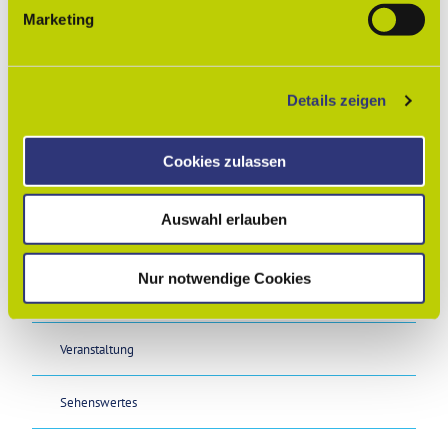
g
Organisation
Marketing
u
Lessingstadt Wolfenbüttel
n
g
Lizenz (Stammdaten)
Details zeigen
s
a
Lessingstadt Wolfenbüttel
u
Cookies zulassen
s
w
Auswahl erlauben
a
h
l
Nur notwendige Cookies
In der Nähe
Auf der Karte anschauen
Veranstaltung
Sehenswertes