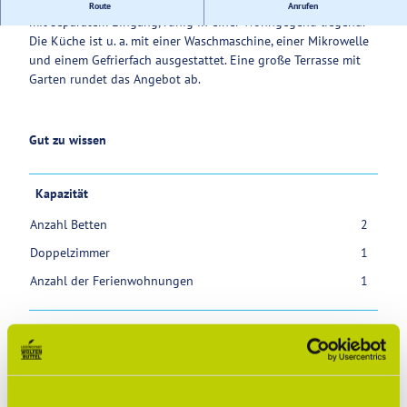
Gemütlich eingerichtete Wohnung mit 58 qm für 2 Personen
Route
Anrufen
mit separatem Eingang, ruhig in einer Wohngegend liegend.
Service
Die Küche ist u. a. mit einer Waschmaschine, einer Mikrowelle
und einem Gefrierfach ausgestattet. Eine große Terrasse mit
Garten rundet das Angebot ab.
Gut zu wissen
Kapazität
Anzahl Betten
2
Doppelzimmer
1
Anzahl der Ferienwohnungen
1
Erreichbarkeit / Lage
Ruhige Lage