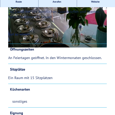
Eis aus handwerklicher Herstellung mit sorgfältig
Route
Anrufen
Website
ausgesuchten Zutaten
Service
Das Eis ist frei von künstlichen Zusatzstoffen und Aromen.
Natürlich schmeckt's besser!
Gut zu wissen
© Stadt Wolfenbüttel, Fi
Öffnungszeiten
© Stadt Wolfenbüttel, Fi |
CC-BY-SA
An Feiertagen geöffnet. In den Wintermonaten geschlossen.
Sitzplätze
Ein Raum mit 15 Sitzplätzen
Küchenarten
sonstiges
Eignung