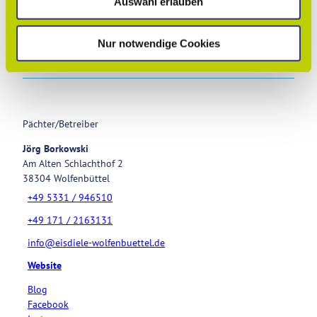
Auswahl erlauben
a
h
Veranstaltung
l
Nur notwendige Cookies
Sehenswertes
Pächter/Betreiber
Jörg Borkowski
Am Alten Schlachthof 2
38304
Wolfenbüttel
+49 5331 / 946510
+49 171 / 2163131
info@eisdiele-wolfenbuettel.de
Website
Blog
Facebook