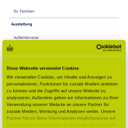
für Familien
Ausstattung
Außenterrasse
Erreichbarkeit / Lage
Ortsrand
Diese Webseite verwendet Cookies
Zahlungsmöglichkeiten
Wir verwenden Cookies, um Inhalte und Anzeigen zu
personalisieren, Funktionen für soziale Medien anbieten
Barzahlung vor Ort
zu können und die Zugriffe auf unsere Website zu
analysieren. Außerdem geben wir Informationen zu Ihrer
Social Media
Verwendung unserer Website an unsere Partner für
Blog
soziale Medien, Werbung und Analysen weiter. Unsere
Facebook
Partner führen diese Informationen möglicherweise mit
Instagram
weiteren Daten zusammen, die Sie ihnen bereitgestellt
YouTube