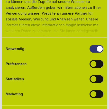
zu können und die Zugriffe auf unsere Website zu
Deutsch
analysieren. Außerdem geben wir Informationen zu Ihrer
Verwendung unserer Website an unsere Partner für
Veranstaltungsort
soziale Medien, Werbung und Analysen weiter. Unsere
Anwohner "Am Antoinettengarten"
Partner führen diese Informationen möglicherweise mit
weiteren Daten zusammen, die Sie ihnen bereitgestellt
haben oder die sie im Rahmen Ihrer Nutzung der Dienste
gesammelt haben.
E
Notwendig
In der Nähe
Auf der Karte anschauen
i
n
w
Präferenzen
Veranstaltung
i
l
Essen & Trinken
l
Statistiken
i
g
Marketing
u
Veranstaltungsort
n
g
Anwohner "Am Antoinettengarten"