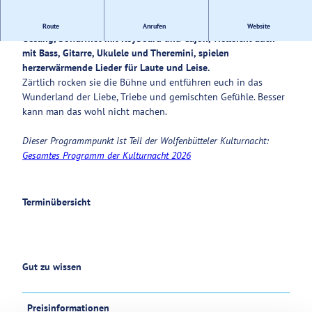
Service
Bamautzky: Vier Brüder im Geiste, gesegnet mit gar lieblichem
Route
Anrufen
Website
Gesang, bewaffnet mit Keyboard und Cajón, vielleicht auch
mit Bass, Gitarre, Ukulele und Theremini, spielen
herzerwärmende Lieder für Laute und Leise.
Zärtlich rocken sie die Bühne und entführen euch in das
Wunderland der Liebe, Triebe und gemischten Gefühle. Besser
kann man das wohl nicht machen.
Dieser Programmpunkt ist Teil der Wolfenbütteler Kulturnacht:
Gesamtes Programm der Kulturnacht 2026
Terminübersicht
Gut zu wissen
Preisinformationen