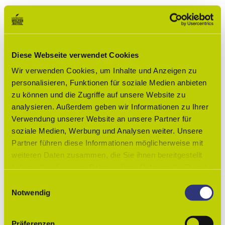
kostenfrei
Eignung
Diese Webseite verwendet Cookies
für jedes Wetter
Wir verwenden Cookies, um Inhalte und Anzeigen zu
personalisieren, Funktionen für soziale Medien anbieten
Zielgruppe Erwachsene
zu können und die Zugriffe auf unsere Website zu
analysieren. Außerdem geben wir Informationen zu Ihrer
Zielgruppe Familien
Verwendung unserer Website an unsere Partner für
soziale Medien, Werbung und Analysen weiter. Unsere
Sprachkenntnisse
Partner führen diese Informationen möglicherweise mit
weiteren Daten zusammen, die Sie ihnen bereitgestellt
Deutsch
haben oder die sie im Rahmen Ihrer Nutzung der Dienste
gesammelt haben.
Veranstaltungsort
E
Notwendig
i
Gärtnermuseum
n
w
Präferenzen