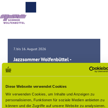
Z
© Khunatorn, Adobestock
u
Zur
Merkzettel
Suche
m
Karte
I
n
h
a
Veranstaltungen
l
t
7. bis 16. August 2026
Buchen
Jazzsommer Wolfenbüttel -
Kultur
Ticketshop
und
Freizeit
Genuss
Alle Veranstaltungen
Diese Webseite verwendet Cookies
und
Kulinarik
Wir verwenden Cookies, um Inhalte und Anzeigen zu
personalisieren, Funktionen für soziale Medien anbieten zu
Einkaufsbummel
können und die Zugriffe auf unsere Website zu analysieren.