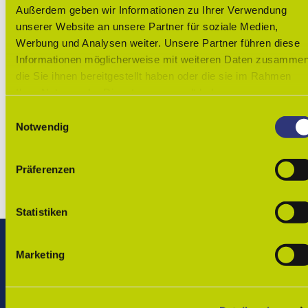
Außerdem geben wir Informationen zu Ihrer Verwendung
Service
unserer Website an unsere Partner für soziale Medien,
Werbung und Analysen weiter. Unsere Partner führen diese
Informationen möglicherweise mit weiteren Daten zusammen
die Sie ihnen bereitgestellt haben oder die sie im Rahmen
Ihrer Nutzung der Dienste gesammelt haben.
Wolfenbüttel - Startseite
Veranstaltungen
E
Merken
Jazzsommer Wolfenbüttel
Notwendig
i
Jazzsommer Wolfenbüttel Tickets
n
w
Präferenzen
Ticket-Shop
i
l
l
Statistiken
i
g
Marketing
Vor Ort in Wolfenbüttel
u
n
Tourist-Info Wolfenbüttel
g
Löwenstraße 1, 38300 Wolfenbüttel