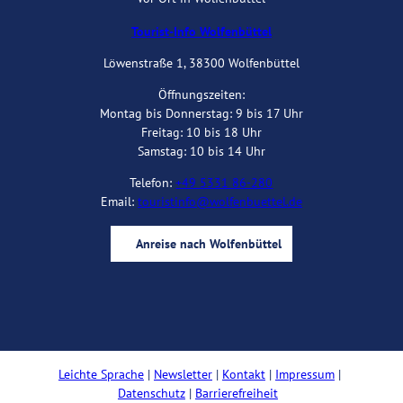
Tourist-Info Wolfenbüttel
Löwenstraße 1, 38300 Wolfenbüttel
Öffnungszeiten:
Montag bis Donnerstag: 9 bis 17 Uhr
Freitag: 10 bis 18 Uhr
Samstag: 10 bis 14 Uhr
Telefon:
+49 5331 86-280
Email:
touristinfo@wolfenbuettel.de
Anreise nach Wolfenbüttel
I
Y
F
B
n
o
a
l
s
u
c
o
t
t
e
g
a
u
b
Leichte Sprache
Newsletter
Kontakt
Impressum
g
b
o
Datenschutz
Barrierefreiheit
r
e
o