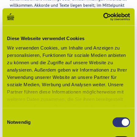
willkommen. Akkorde und Texte liegen bereit; im Mittelpunkt
steht gemeinsamer Spaß statt Perfektion.
www.bluefate.de | leftovercake.jimdofree.com
Diese Webseite verwendet Cookies
Gut zu wissen
Wir verwenden Cookies, um Inhalte und Anzeigen zu
personalisieren, Funktionen für soziale Medien anbieten
zu können und die Zugriffe auf unsere Website zu
Preisinformationen
analysieren. Außerdem geben wir Informationen zu Ihrer
Verwendung unserer Website an unsere Partner für
kostenfrei
soziale Medien, Werbung und Analysen weiter. Unsere
Allgemeine Informationen
Partner führen diese Informationen möglicherweise mit
weiteren Daten zusammen, die Sie ihnen bereitgestellt
Open Air
haben oder die sie im Rahmen Ihrer Nutzung der Dienste
gesammelt haben.
E
Veranstaltungsort
Notwendig
i
Lessingtheater Wolfenbüttel
n