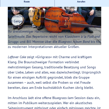
Folk‑ und Countrymusik von »Blue Fate« und »Leftover Cake«
Route
Anrufen
aus Braunschweig
Service
Blue Fate
bringt seit 2014 authentischen Bluegrass aus
Braunschweig auf die Bühne. Fünf erfahrene Musiker formen
mit Geige, Banjo, Mandoline, Gitarre und Kontrabass den
typischen, treibenden Sound des Genres. Charakteristisch sind
ihr dreistimmiger Harmoniegesang und eine spürbare
© Patrick Schroeder |
CC-BY-NC-ND
Spielfreude. Das Repertoire reicht von Klassikern à la
Flatt and
Scruggs
und Bill Monroe über die
Bluegrass Album Band
bis hin
zu modernen Interpretationen aktueller Größen.
© Blue Fate |
CC-BY-NC-ND
Leftover Cake
zeigt »Girlgrass« mit Charme und kräftigem
Klang. Die Braunschweiger Formation verbindet
mehrstimmigen Gesang, traditionelle Besetzung und Songs
über Liebe, Leben und alles, was dazwischenliegt. Ursprünglich
für einen einzigen Auftritt gegründet, blieb die Gruppe
zusammen – auch, weil selbst die Proben so viel Freude
bereiten, dass am Ende buchstäblich Kuchen übrig bleibt.
Im Anschluss lädt eine offene Bluegrass-Jam-Session dazu ein,
mitten im Publikum weiterzuspielen. Wer ein akustisches
Saiteninstrument mitbringt oder einfach mitsingen möchte, ist