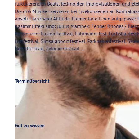
fluktuierenden Beats, technoiden Improvisationen und ele
Die drei Musiker servieren bei Livekonzerten an Kontra
absolut tanzbarer Attitüde. Elementarteilchen aufgepasst: 
Kasimir Effekt sind: Julius Martinek: Fender Rhodes / Elek
Referenzen: Fusion Festival, Fährmannsfest, Fuchsbaufesti
Lottfestival, Simsalaboomfestival, Parkbebenfestival, Skand
Detectfestival, Zytanienfestival …
Terminübersicht
Gut zu wissen