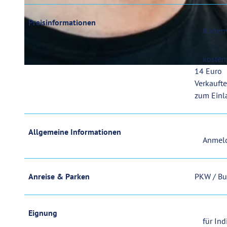
Preisinformationen
© Landesmusikakademie Wolfenbüttel |
CC-BY-SA
Karten
kostenp
14 Euro
© Moritz Peters
Verkaufte
zum Einl
Allgemeine Informationen
Anmeld
Anreise & Parken
PKW / Bu
Eignung
für Ind