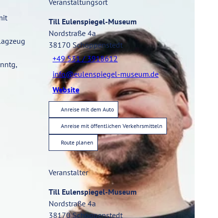
Veranstaltungsort
mit
Till Eulenspiegel-Museum
Nordstraße 4a
hlagzeug
38170
Schöppenstedt
+49 531 / 3918612
Snntg,
info@eulenspiegel-museum.de
Website
Anreise mit dem Auto
Anreise mit öffentlichen Verkehrsmitteln
Route planen
Veranstalter
Till Eulenspiegel-Museum
Nordstraße 4a
38170
Schöppenstedt