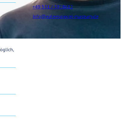
+49 531 / 3918612
info@eulenspiegel-museum.de
öglich,