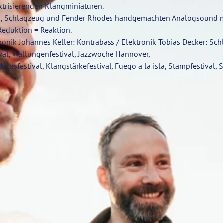
ktrisierenden Klangminiaturen.
bass, Schlagzeug und Fender Rhodes handgemachten Analogsound 
Reduktion = Reaktion.
tronik Johannes Keller: Kontrabass / Elektronik Tobias Decker: Sc
val, Wallungenfestival, Jazzwoche Hannover,
aløsfestival, Klangstärkefestival, Fuego a la isla, Stampfestival, 