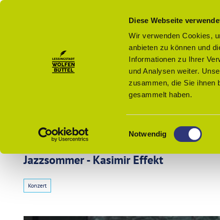
Z
u
Menü
Diese Webseite verwende
Zur
Merkzettel
Suche
m
Karte
Wir verwenden Cookies, um
I
anbieten zu können und di
n
Informationen zu Ihrer Ve
h
und Analysen weiter. Unse
a
zusammen, die Sie ihnen b
l
gesammelt haben.
t
Wolfenbüttel - Startseite
E
Veranstalt
Notwendig
i
n
Jazzsommer - Kasimir Effekt
Buchen
w
i
Konzert
l
Kultur
l
und
i
Freizeit