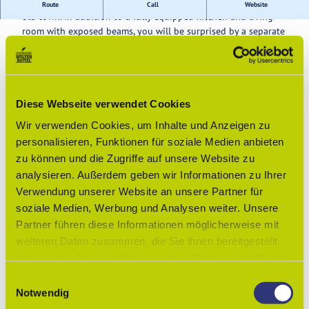
3-star apartment for 2 people in a half-timbered house in the
Route
Call
Website
old town. In addition to a fully equipped kitchen and living
room with exposed beams, you will be surprised by a separate
dressing area in the bedroom and a romantic inner courtyard.
Good to know
Diese Webseite verwendet Cookies
Wir verwenden Cookies, um Inhalte und Anzeigen zu
Languages
personalisieren, Funktionen für soziale Medien anbieten
German
zu können und die Zugriffe auf unsere Website zu
analysieren. Außerdem geben wir Informationen zu Ihrer
Hotel information
Verwendung unserer Website an unsere Partner für
soziale Medien, Werbung und Analysen weiter. Unsere
Number of beds
2
Partner führen diese Informationen möglicherweise mit
Number of apartments
1
weiteren Daten zusammen, die Sie ihnen bereitgestellt
haben oder die sie im Rahmen Ihrer Nutzung der Dienste
Languages
gesammelt haben.
E
German
Notwendig
i