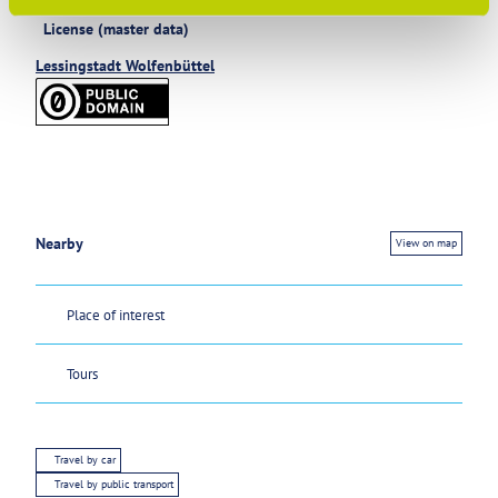
License (master data)
Lessingstadt Wolfenbüttel
Nearby
View on map
Place of interest
Tours
Travel by car
Travel by public transport